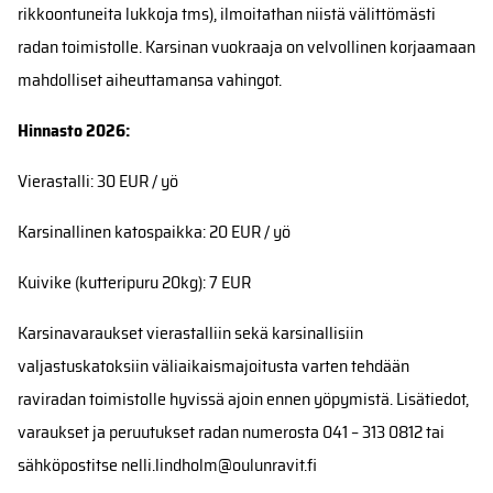
rikkoontuneita lukkoja tms), ilmoitathan niistä välittömästi
radan toimistolle. Karsinan vuokraaja on velvollinen korjaamaan
mahdolliset aiheuttamansa vahingot.
Hinnasto 2026:
Vierastalli: 30 EUR / yö
Karsinallinen katospaikka: 20 EUR / yö
Kuivike (kutteripuru 20kg): 7 EUR
Karsinavaraukset vierastalliin sekä karsinallisiin
valjastuskatoksiin väliaikaismajoitusta varten tehdään
raviradan toimistolle hyvissä ajoin ennen yöpymistä. Lisätiedot,
varaukset ja peruutukset radan numerosta 041 – 313 0812 tai
sähköpostitse nelli.lindholm@oulunravit.fi