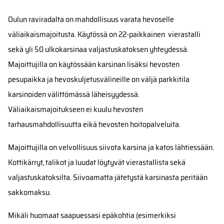
Oulun raviradalta on mahdollisuus varata hevoselle
väliaikaismajoitusta. Käytössä on 22-paikkainen vierastalli
sekä yli 50 ulkokarsinaa valjastuskatoksen yhteydessä.
Majoittujilla on käytössään karsinan lisäksi hevosten
pesupaikka ja hevoskuljetusvälineille on väljä parkkitila
karsinoiden välittömässä läheisyydessä.
Väliaikaismajoitukseen ei kuulu hevosten
tarhausmahdollisuutta eikä hevosten hoitopalveluita.
Majoittujilla on velvollisuus siivota karsina ja katos lähtiessään.
Kottikärryt, talikot ja luudat löytyvät vierastallista sekä
valjastuskatoksilta. Siivoamatta jätetystä karsinasta peritään
sakkomaksu.
Mikäli huomaat saapuessasi epäkohtia (esimerkiksi