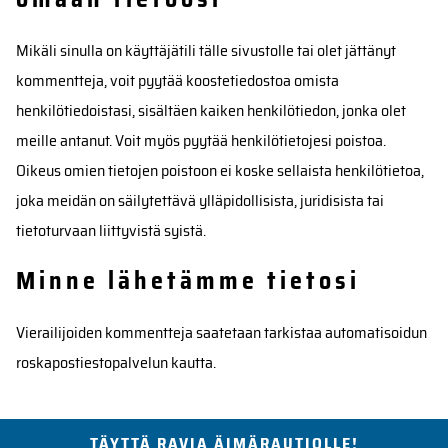
Mikäli sinulla on käyttäjätili tälle sivustolle tai olet jättänyt
kommentteja, voit pyytää koostetiedostoa omista
henkilötiedoistasi, sisältäen kaiken henkilötiedon, jonka olet
meille antanut. Voit myös pyytää henkilötietojesi poistoa.
Oikeus omien tietojen poistoon ei koske sellaista henkilötietoa,
joka meidän on säilytettävä ylläpidollisista, juridisista tai
tietoturvaan liittyvistä syistä.
Minne lähetämme tietosi
Vierailijoiden kommentteja saatetaan tarkistaa automatisoidun
roskapostiestopalvelun kautta.
TÄYTTÄ RAVIA ÄIMÄRAUTIOLLE!