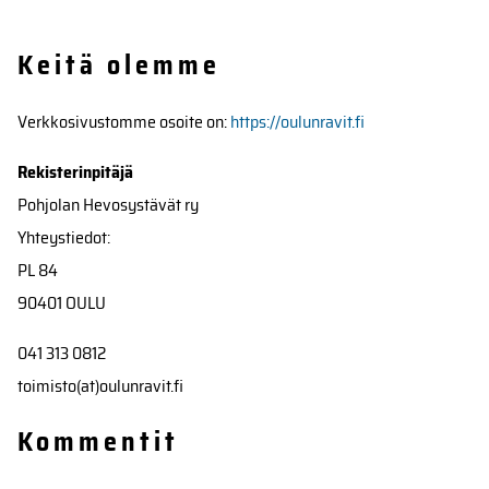
Keitä olemme
Verkkosivustomme osoite on:
https://oulunravit.fi
Rekisterinpitäjä
Pohjolan Hevosystävät ry
Yhteystiedot:
PL 84
90401 OULU
041 313 0812
toimisto(at)oulunravit.fi
Kommentit