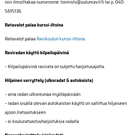
niin ilmoittakaa numeronne: toimisto@oulunravit.fi tai p. 040-
5615136.
Ratavalot palaa kurssi-iltoina
Ratavalot palaa
Ravikoulun kurssi-iltoina
.
Raviradan käyttö kilpailupäivinä
– Kilpailupäivinä ravirata on suljettu harjoitusajolta.
Hiljainen verryttely (ulkoradat & autokaista)
– aina radan ulkoreunaa myötäpäivään
– radan sisällä olevan autokaistan käyttö on sallittua hiljaiseen
ajoon /ratsastukseen
– ei kouluratsastusharjoituksia radalla