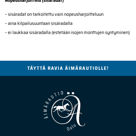
Nopeusharjoittelu (sisäradat)
– sisäradat on tarkoitettu vain nopeusharjoitteluun
– aina kilpailusuuntaan sisäradalla
– ei laukkaa sisäradalla (estetään isojen monttujen syntyminen)
TÄYTTÄ RAVIA ÄIMÄRAUTIOLLE!