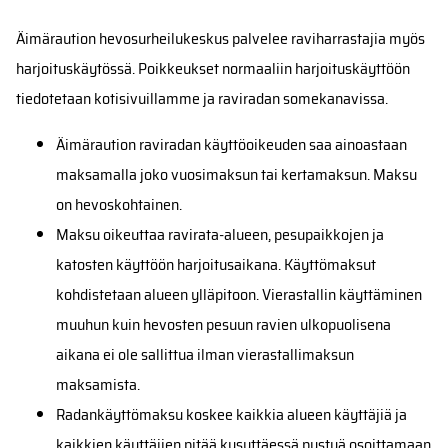
Äimäraution hevosurheilukeskus palvelee raviharrastajia myös
harjoituskäytössä. Poikkeukset normaaliin harjoituskäyttöön
tiedotetaan kotisivuillamme ja raviradan somekanavissa.
Äimäraution raviradan käyttöoikeuden saa ainoastaan
maksamalla joko vuosimaksun tai kertamaksun. Maksu
on hevoskohtainen.
Maksu oikeuttaa ravirata-alueen, pesupaikkojen ja
katosten käyttöön harjoitusaikana. Käyttömaksut
kohdistetaan alueen ylläpitoon. Vierastallin käyttäminen
muuhun kuin hevosten pesuun ravien ulkopuolisena
aikana ei ole sallittua ilman vierastallimaksun
maksamista.
Radankäyttömaksu koskee kaikkia alueen käyttäjiä ja
kaikkien käyttäjien pitää kysyttäessä pystyä osoittamaan