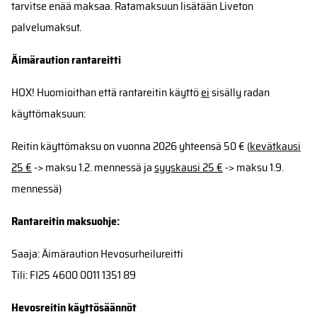
tarvitse enää maksaa. Ratamaksuun lisätään
Liveton
palvelumaksut.
Äimäraution rantareitti
HOX! Huomioithan että rantareitin käyttö
ei
sisälly radan
käyttömaksuun:
Reitin käyttömaksu on vuonna 2026 yhteensä 50 € (
kevätkausi
25 €
-> maksu 1.2. mennessä ja
syyskausi 25 €
-> maksu 1.9.
mennessä)
Rantareitin maksuohje:
Saaja: Äimäraution Hevosurheilureitti
Tili: FI25 4600 0011 1351 89
Hevosreitin käyttösäännöt