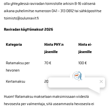
olla yhteydessä raviradan toimistolle arkisin 8-16 välisenä
aikana puhelimitse numeroon 041 – 313 0812 tai sähköpostitse
toimisto@oulunravit.fi
Raviradan käyttömaksut 2026
Kategoria
Hinta PHY:n
Hinta ei-
jäsenille
jäsenille
Ratamaksu per
70 €
100 €
hevonen
Kertamaksu
20 €
20 €
Huom! Ratamaksu maksetaan maksimissaan viidestä
hevosesta per valmentaja, sitä useammasta hevosesta ei