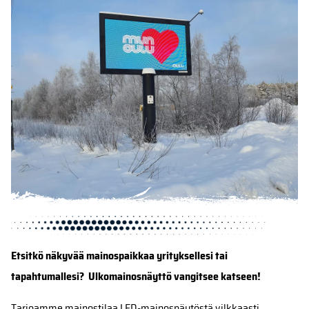
Etsitkö näkyvää mainospaikkaa yrityksellesi tai
tapahtumallesi? Ulkomainosnäyttö vangitsee katseen!
Tarjoamme mainostilaa LED-mainosnäytöstä vilkkaasti