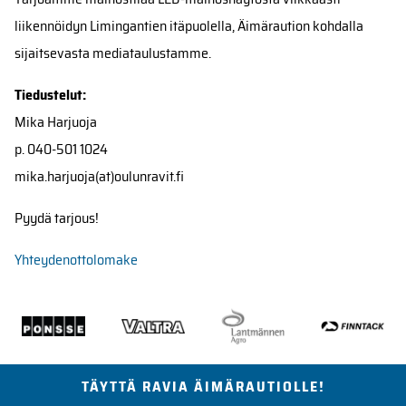
liikennöidyn Limingantien itäpuolella, Äimäraution kohdalla
sijaitsevasta mediataulustamme.
Tiedustelut:
Mika Harjuoja
p. 040-501 1024
mika.harjuoja(at)oulunravit.fi
Pyydä tarjous!
Yhteydenottolomake
TÄYTTÄ RAVIA ÄIMÄRAUTIOLLE!