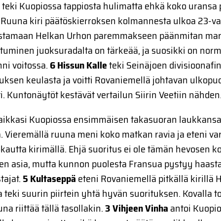
i
teki Kuopiossa tappiosta hulimatta ehkä koko uransa
 Ruuna kiri päätöskierroksen kolmannesta ulkoa 23-va
ustamaan Helkan Urhon paremmakseen päänmitan margi
stuminen juoksuradalta on tärkeää, ja suosikki on norm
nni voitossa.
6 Hissun Kalle
teki Seinäjoen divisioonafi
uksen keulasta ja voitti Rovaniemellä johtavan ulkopuo
i. Kuntonäytöt kestävät vertailun Siirin Veetiin nähden
aikkasi Kuopiossa ensimmäisen takasuoran laukkansa
a. Vieremällä ruuna meni koko matkan ravia ja eteni v
okautta kirimällä. Ehjä suoritus ei ole tämän hevosen k
en asia, mutta kunnon puolesta Fransua pystyy haast
tajat.
5 Kultaseppä
eteni Rovaniemellä pitkällä kirillä 
teki suurin piirtein yhtä hyvän suorituksen. Kovalla t
una riittää tällä tasollakin.
3 Vihjeen Vinha
antoi Kuopi