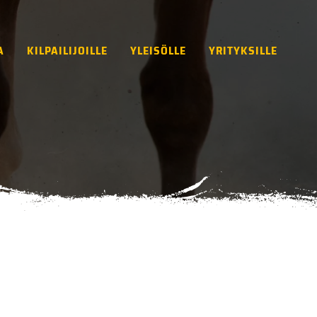
A
KILPAILIJOILLE
YLEISÖLLE
YRITYKSILLE