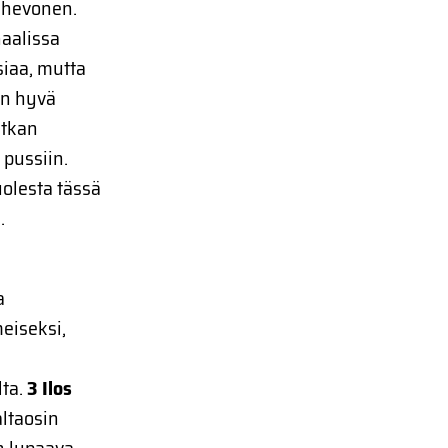
kihevonen.
naalissa
siaa, mutta
on hyvä
atkan
 pussiin.
olesta tässä
.
a
eiseksi,
lta.
3 Ilos
altaosin