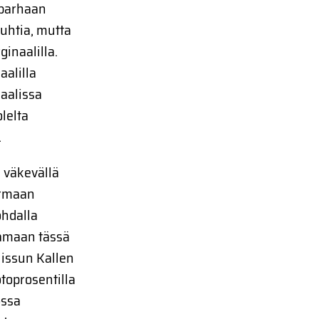
 parhaan
uhtia, mutta
naalilla.
aalilla
naalissa
lelta
.
 väkevällä
armaan
ohdalla
amaan tässä
Hissun Kallen
otoprosentilla
ossa