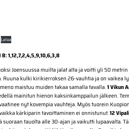
Lataa
1 B: 1,12,7,2,4,5,9,10,6,3,8
uoksi Joensuussa muilta jalat alta ja voitti yli 50 metrin
a. Ruuna kulki kirikierroksen 26-vauhtia ja on vaikea l
s meno maistuu muiden takaa samalla tavalla.
1 Vikun 
edellä mainitun hienon kaksinkamppailun jälkeen. Te
vaatinee nyt kovempia vauhteja. Myös tuorein Kuopion 
 vaikka kärkiparin tavoittaminen ei onnistunut.
12 Vipal
 suoraan tauolta alle 30-ajan ja vaikutti lupaavalta. 