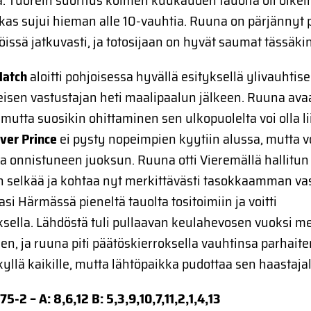
a. Tuorein suoritus kolmen kuukauden tauolta oli oikei
ikas sujui hieman alle 10-vauhtia. Ruuna on pärjännyt 
issä jatkuvasti, ja totosijaan on hyvät saumat tässäkin
Match
aloitti pohjoisessa hyvällä esityksellä ylivauhtis
imeisen vastustajan heti maalipaalun jälkeen. Ruuna av
mutta suosikin ohittaminen sen ulkopuolelta voi olla l
over Prince
ei pysty nopeimpien kyytiin alussa, mutta v
la onnistuneen juoksun. Ruuna otti Vieremällä hallitun
an selkää ja kohtaa nyt merkittävästi tasokkaamman v
asi Härmässä pieneltä tauolta tositoimiin ja voitti
ksella. Lähdöstä tuli pullaavan keulahevosen vuoksi m
n, ja ruuna piti päätöskierroksella vauhtinsa parhait
 kyllä kaikille, mutta lähtöpaikka pudottaa sen haastajal
75-2 – A: 8,6,12 B: 5,3,9,10,7,11,2,1,4,13