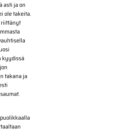
 asti ja on
 ole takeita.
riittänyt
lpommasta
vauhtisella
uosi
a kyydissä
ljon
n takana ja
esti
 saumat.
 puolikkaalla
ttaaltaan