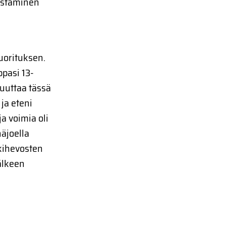
aastaminen
uorituksen.
ppasi 13-
luuttaa tässä
 ja eteni
a voimia oli
näjoella
kihevosten
älkeen