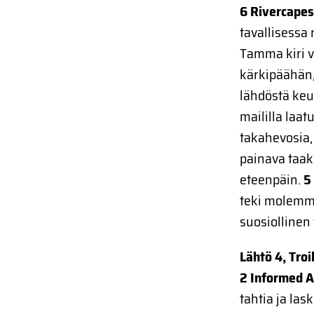
6 Rivercape
tavallisessa 
Tamma kiri vi
kärkipäähän,
lähdöstä keu
maililla laat
takahevosia,
painava taakk
eteenpäin.
5
teki molemmi
suosiollinen
Lähtö 4, Troi
2 Informed 
tahtia ja las