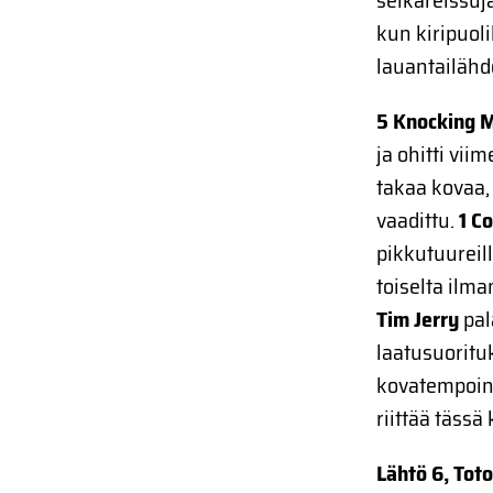
selkäreissuj
kun kiripuol
lauantailähdö
5 Knocking 
ja ohitti vi
takaa kovaa, 
vaadittu.
1 C
pikkutuureil
toiselta ilm
Tim Jerry
pal
laatusuoritu
kovatempoine
riittää tässä
Lähtö 6, Toto