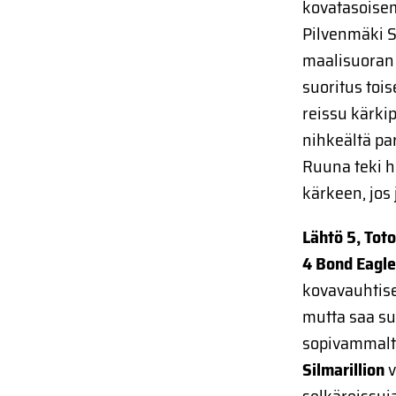
kovatasoisem
Pilvenmäki S
maalisuoran 
suoritus tois
reissu kärki
nihkeältä par
Ruuna teki h
kärkeen, jos
Lähtö 5, Toto
4 Bond Eagl
kovavauhtise
mutta saa su
sopivammalta
Silmarillion
v