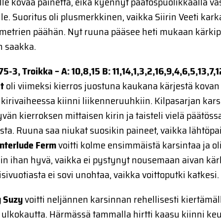
le kovaa painetta, eikä kyennyt päätöspuolikkaalla 
lle. Suoritus oli plusmerkkinen, vaikka Siirin Veeti kar
etrien päähän. Nyt ruuna pääsee heti mukaan kärkip
n saakka.
75-3, Troikka – A: 10,8,15 B: 11,14,1,3,2,16,9,4,6,5,13,7,1
et
oli viimeksi kierros juostuna kaukana kärjestä kova
i kirivaiheessa kiinni liikenneruuhkiin. Kilpasarjan ka
vän kierroksen mittaisen kirin ja taisteli vielä päätöss
osta. Ruuna saa niukat suosikin paineet, vaikka lähtöpa
Interlude Ferm
voitti kolme ensimmäistä karsintaa ja ol
in ihan hyvä, vaikka ei pystynyt nousemaan aivan kär
isivuotiasta ei sovi unohtaa, vaikka voittoputki katkesi.
y Suzy
voitti neljännen karsinnan rehellisesti kiertämäl
a ulkokautta. Härmässä tammalla hirtti kaasu kiinni keu