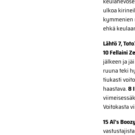
keulahevosel
ulkoa kirinei
kymmenien m
ehkä keulaa
Lähtö 7, Toto
10 Fellaini Z
jälkeen ja jä
ruuna teki hy
tiukasti voit
haastava.
8 
viimeisessäk
Voitokasta vi
15 Al’s Booz
vastustajist