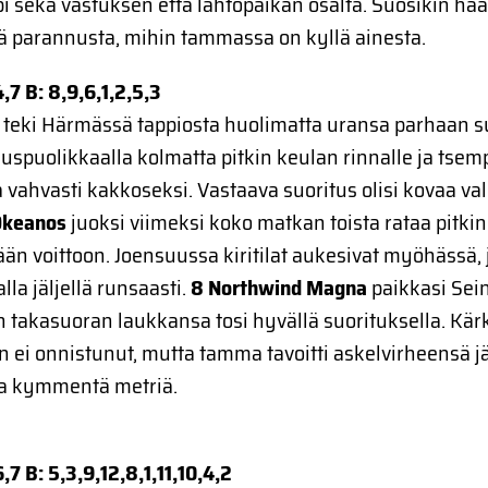
i sekä vastuksen että lähtöpaikan osalta. Suosikin h
ää parannusta, mihin tammassa on kyllä ainesta.
4,7 B: 8,9,6,1,2,5,3
n
teki Härmässä tappiosta huolimatta uransa parhaan s
auspuolikkaalla kolmatta pitkin keulan rinnalle ja tsem
 vahvasti kakkoseksi. Vastaava suoritus olisi kovaa va
Okeanos
juoksi viimeksi koko matkan toista rataa pitkin
än voittoon. Joensuussa kiritilat aukesivat myöhässä, j
la jäljellä runsaasti.
8 Northwind Magna
paikkasi Sei
takasuoran laukkansa tosi hyvällä suorituksella. Kär
n ei onnistunut, mutta tamma tavoitti askelvirheensä j
a kymmentä metriä.
6,7 B: 5,3,9,12,8,1,11,10,4,2