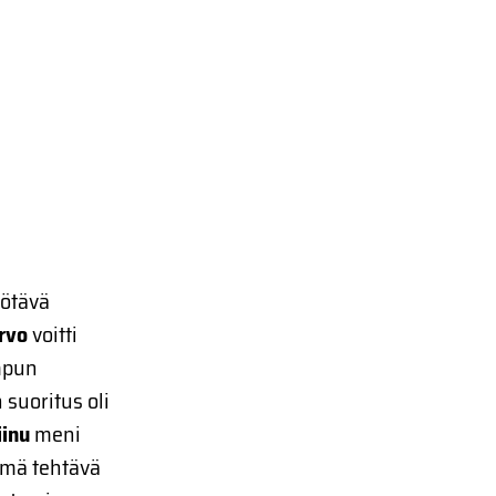
yötävä
Arvo
voitti
mpun
suoritus oli
iinu
meni
Tämä tehtävä