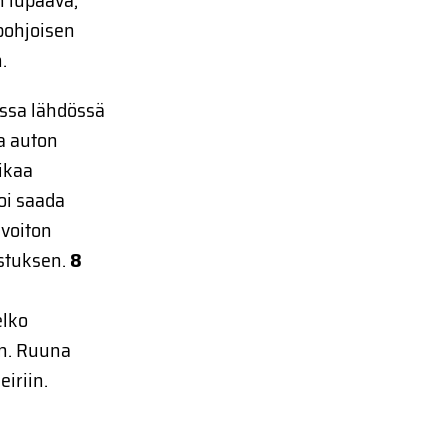
n lupaava,
pohjoisen
.
essa lähdössä
aa auton
iikaa
oi saada
 voiton
astuksen.
8
elko
en. Ruuna
eiriin.