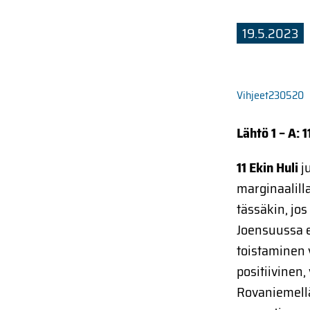
19.5.2023
Vihjeet230520
Lähtö 1 – A: 1
11 Ekin Huli
j
marginaalill
tässäkin, jo
Joensuussa 
toistaminen 
positiivinen,
Rovaniemellä