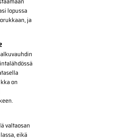
vastaamaan
kasi lopussa
orukkaan, ja
2
n alkuvauhdin
rsintalähdössä
atasella
ikka on
i
keen.
lä valtaosan
lassa, eikä