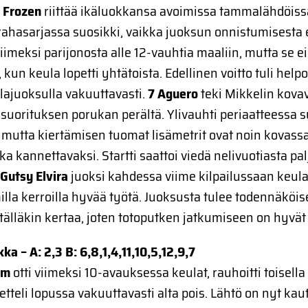
s Frozen
riittää ikäluokkansa avoimissa tammalähdöissä
rahasarjassa suosikki, vaikka juoksun onnistumisesta ei
imeksi parijonosta alle 12-vauhtia maaliin, mutta se ei 
 kun keula lopetti yhtätoista. Edellinen voitto tuli he
lajuoksulla vakuuttavasti.
7 Aguero
teki Mikkelin kova
usuorituksen porukan perältä. Ylivauhti periaatteessa s
 mutta kiertämisen tuomat lisämetrit ovat noin kovass
a kannettavaksi. Startti saattoi viedä nelivuotiasta pa
 Gutsy Elvira
juoksi kahdessa viime kilpailussaan keula
lla kerroilla hyvää työtä. Juoksusta tulee todennäköis
 tälläkin kertaa, joten totoputken jatkumiseen on hyvät
kka – A: 2,3 B: 6,8,1,4,11,10,5,12,9,7
Am
otti viimeksi 10-avauksessa keulat, rauhoitti toisella
ketteli lopussa vakuuttavasti alta pois. Lähtö on nyt kau