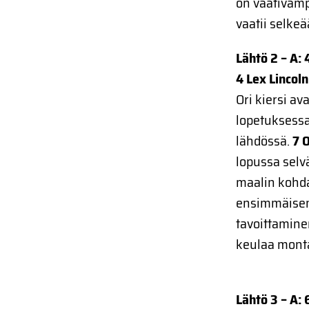
on vaativamp
vaatii selke
Lähtö 2 – A: 
4 Lex Lincol
Ori kiersi av
lopetuksessa
lähdössä.
7 
lopussa selvä
maalin kohdal
ensimmäisen 
tavoittamine
keulaa mont
Lähtö 3 – A: 