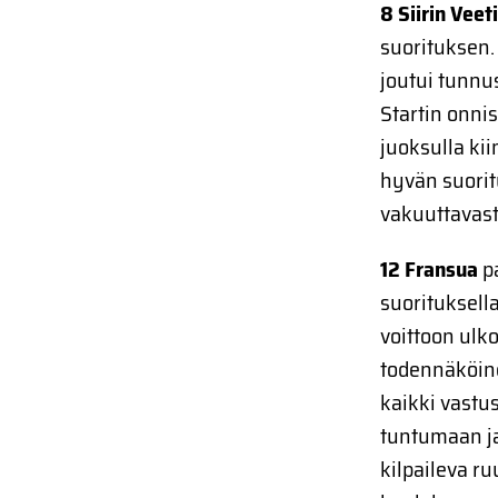
8 Siirin Veet
suorituksen.
joutui tunn
Startin onni
juoksulla kii
hyvän suorit
vakuuttavast
12 Fransua
p
suorituksell
voittoon ulk
todennäköin
kaikki vastus
tuntumaan ja 
kilpaileva ru