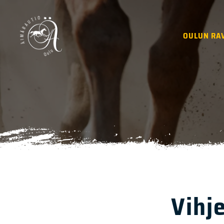
OULUN RA
Vihj