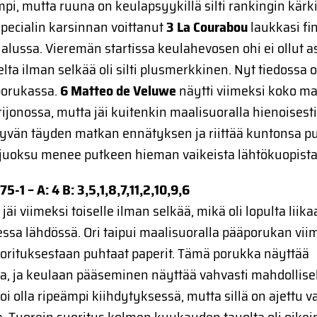
pi, mutta ruuna on keulapsyykillä silti rankingin kär
pecialin karsinnan voittanut
3 La Courabou
laukkasi fi
alussa. Vieremän startissa keulahevosen ohi ei ollut a
elta ilman selkää oli silti plusmerkkinen. Nyt tiedossa 
porukassa.
6 Matteo de Veluwe
näytti viimeksi koko m
ijonossa, mutta jäi kuitenkin maalisuoralla hienoisesti
yvän täyden matkan ennätyksen ja riittää kuntonsa pu
 juoksu menee putkeen hieman vaikeista lähtökuopista
75-1 – A: 4 B: 3,5,1,8,7,11,2,10,9,6
e
jäi viimeksi toiselle ilman selkää, mikä oli lopulta liika
ssa lähdössä. Ori taipui maalisuoralla pääporukan viim
orituksestaan puhtaat paperit. Tämä porukka näyttää
, ja keulaan pääseminen näyttää vahvasti mahdollise
oi olla ripeämpi kiihdytyksessä, mutta sillä on ajettu v